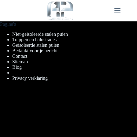
Ga
naar
de
inhoud
Pagina's
Niet-geïsoleerde stalen puien
Trappen en balustrades
Geïsoleerde stalen puien
Bedankt voor je bericht
Contact
Sitemap
Blog
Privacy verklaring